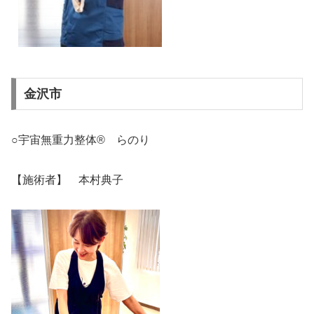
金沢市
○宇宙無重力整体® らのり
【施術者】 本村典子