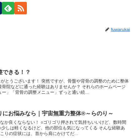
fuwarukai
整できる！？
りがとうございます！ 突然ですが、骨盤や背骨の調整のために整体
接骨院などに通った経験はありませんか？ それらのホームページ
ー」「背骨の調整メニュー」ずっと通い続...
りにお悩みなら｜宇宙無重力整体®～らのり～
なか良くならない！ ○ゴリゴリ押されて気持ちいいけど、数時間
○少しは軽くなるけど、他の部位も気になってくる そんな経験あ
こりの症状には、首から肩にかけてだ...