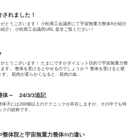
介されました！
りがとうございます！ 小松商工会議所にて宇宙無重力整体®が紹介
号紹介） 小松商工会議所URL 是非ご覧ください！
？
りがとうございます！ たまにですがダイエット目的で宇宙無重力整
ます。 整体を受けるとやせるのでしょうか？ 整体を受けると硬
す。 筋肉が柔らかくなると、筋肉の血...
～ 24/3/3追記
体🄬には200個以上のテクニックが存在しますが、その中でも特
ックの総称です。
や整体院と宇宙無重力整体®の違い