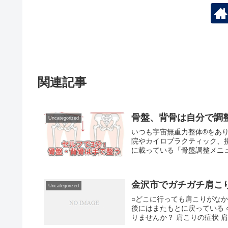
関連記事
骨盤、背骨は自分で調
Uncategorized
いつも宇宙無重力整体®をあ
院やカイロプラクティック、
に載っている「骨盤調整メニュ
金沢市でガチガチ肩こ
Uncategorized
○どこに行っても肩こりがなか
後にはまたもとに戻っている 
りませんか？ 肩こりの症状 肩