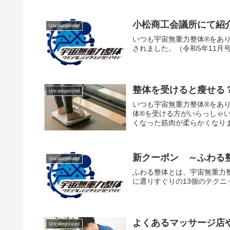
小松商工会議所にて紹
Uncategorized
いつも宇宙無重力整体®をあ
されました。（令和5年11月
整体を受けると瘦せる
Uncategorized
いつも宇宙無重力整体®をあ
体®を受ける方がいらっしゃい
くなった筋肉が柔らかくなりま
新クーポン ～ふわる整体
Uncategorized
ふわる整体とは、宇宙無重力整
に選りすぐりの13個のテクニ
よくあるマッサージ店
Uncategorized